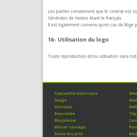
Les parties conviennent que le contrat est so
Générales de Ventes étant le français.
Il est également convenu qu’en cas de litige 
16- Utilisation du logo
Toute reproduction et/ou utilisation sans notr
Camomille matricaire
Men
Sauge
Men
Verveine
Mél
Bourrache
Th
Marjolaine
Cas
Mûrier sauvage
Ros
Reine des prés
Basi