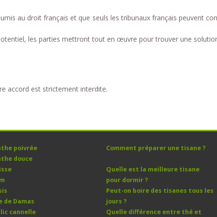
umis au droit français et que seuls les tribunaux français peuvent conn
potentiel, les parties mettront tout en œuvre pour trouver une solutio
e accord est strictement interdite.
the poivrée
Comment préparer une tisane ?
the douce
isse
Quelle est la meilleure tisane
ym
pour dormir ?
sis
Peut-on boire des tisanes tous les
e de Damas
jours ?
lic cannelle
Quelle différence entre thé et