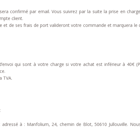
ra confirmé par email. Vous suivrez par la suite la prise en char
mpte client.
t de ses frais de port valideront votre commande et marquera le 
d’envoi qui sont à votre charge si votre achat est inférieur à 40€ (
ce.
la TVA.
:
t adressé à : Manfolium, 24, chemin de Blot, 50610 Jullouville. No