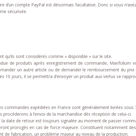
rture d’un compte PayPal est désormais facultative. Donc si vous n’a
rme sécurisée.
ant qu’ils sont considérés comme « disponible » sur le site.
ttendue de produits après enregistrement de commande, Manfolium vo
commander un autre article ou de demander le remboursement du prix 
les 10 jours, il se permettra d’envoyer un produit aux vertus se rapp
, les commandes expédiées en France sont généralement livrées sous 
s procéderons à l’envoi de la marchandise dès réception de celui-ci.
 la date de retour est toujours signalée au moment de passer comm
seront prorogés en cas de force majeure. Constituent notamment des
ent de fabrication, un problème majeur au niveau de la production.