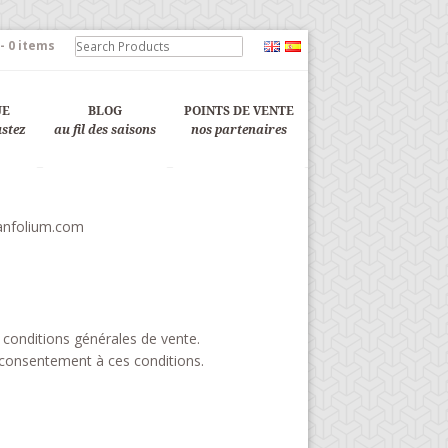
-
0 items
UE
BLOG
POINTS DE VENTE
ustez
au fil des saisons
nos partenaires
manfolium.com
onditions générales de vente.
e consentement à ces conditions.