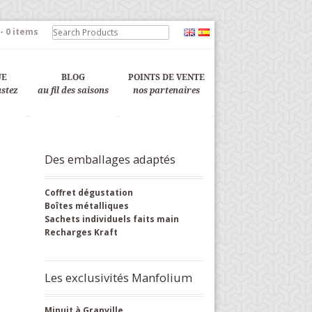
-
0 items
UE
BLOG
POINTS DE VENTE
ustez
au fil des saisons
nos partenaires
Des emballages adaptés
Coffret dégustation
Boîtes métalliques
Sachets individuels faits main
Recharges Kraft
Les exclusivités Manfolium
Minuit à Granville