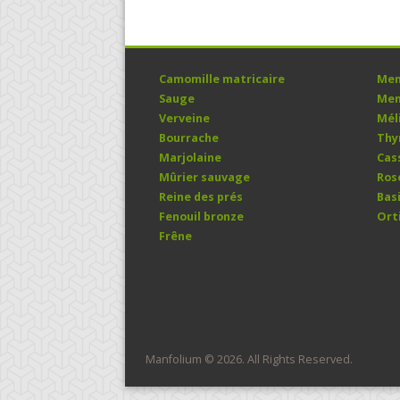
Camomille matricaire
Men
Sauge
Men
Verveine
Mél
Bourrache
Th
Marjolaine
Cas
Mûrier sauvage
Ros
Reine des prés
Basi
Fenouil bronze
Ort
Frêne
Manfolium © 2026. All Rights Reserved.