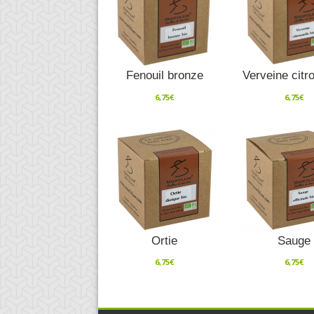
Fenouil bronze
Verveine citr
6,75
€
6,75
€
Ortie
Sauge
6,75
€
6,75
€