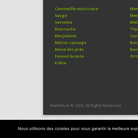
Camomille matricaire
Men
Sauge
Men
Verveine
Mél
Bourrache
Th
Marjolaine
Cas
Mûrier sauvage
Ros
Reine des prés
Basi
Fenouil bronze
Ort
Frêne
Manfolium © 2026. All Rights Reserved.
Nous utilisons des cookies pour vous garantir la meilleure exp