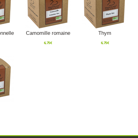
onnelle
Camomille romaine
Thym
6,75
€
6,75
€