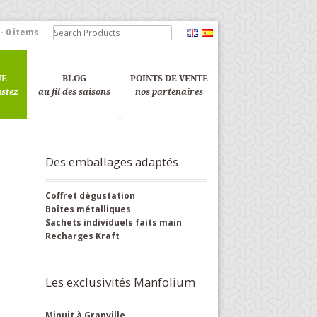
-
0 items
UE
BLOG
POINTS DE VENTE
ustez
au fil des saisons
nos partenaires
Des emballages adaptés
Coffret dégustation
Boîtes métalliques
Sachets individuels faits main
Recharges Kraft
Les exclusivités Manfolium
Minuit à Granville