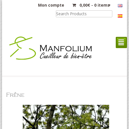
Mon compte
0,00
€
-
0 items
²
Frêne