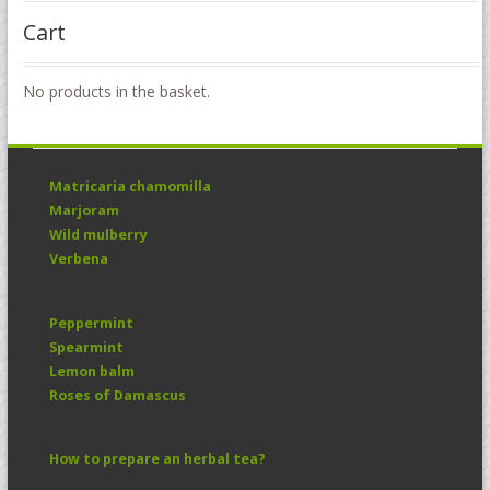
Cart
No products in the basket.
Matricaria chamomilla
Marjoram
Wild mulberry
Verbena
Peppermint
Spearmint
Lemon balm
Roses of Damascus
How to prepare an herbal tea?